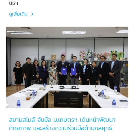
นิธิฯ
ดูเพิ่มเติม
สยามสไมล์ จับมือ ม.เกษตรฯ เดินหน้าพัฒนา
ศักยภาพ และสร้างความร่วมมือด้านกลยุทธ์